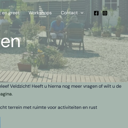
 en greet
Workshops
Contact
gen
eef Veldzicht! Heeft u hierna nog meer vragen of wilt u de
agina
.