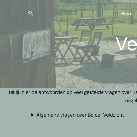
Ga
naar
Zoeken
Home
de
inhoud
Ve
Bekijk hier de antwoorden op veel gestelde vragen over Be
mogel
Algemene vragen over Beleef Veldzicht