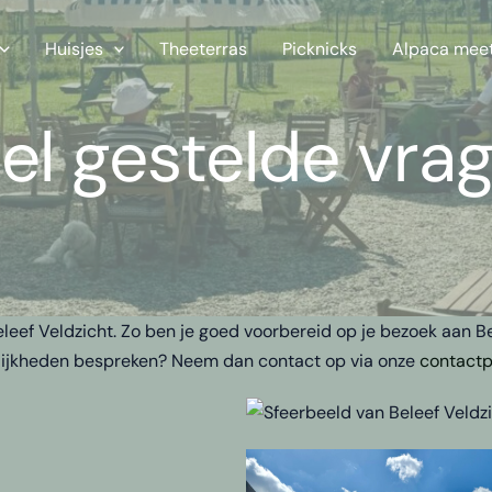
Huisjes
Theeterras
Picknicks
Alpaca meet
el gestelde vra
leef Veldzicht. Zo ben je goed voorbereid op je bezoek aan Bel
ijkheden bespreken? Neem dan contact op via onze
contactp