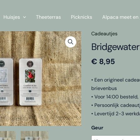
Huisjes
Theeterras
Picknicks
Alpaca meet en 
Cadeautjes
Bridgewater
€
8,95
• Een origineel cade
brievenbus
• Voor 14:00 besteld
• Persoonlijk cadeaut
• Levertijd 2-3 werk
Geur