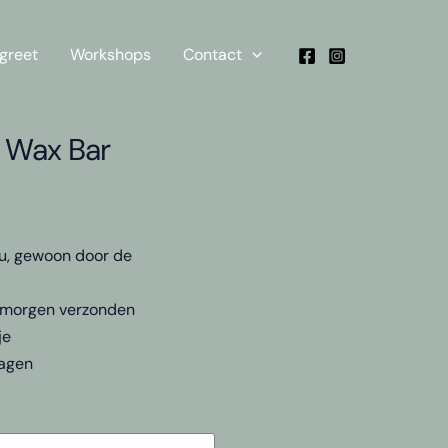
greet
Workshops
Contact
 Wax Bar
au, gewoon door de
, morgen verzonden
je
dagen