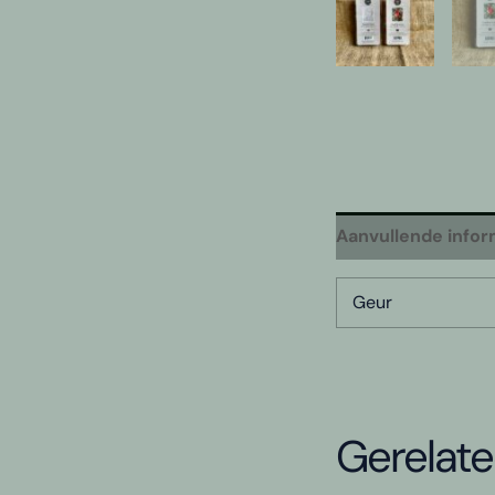
Aanvullende infor
Geur
Gerelat