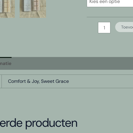
Bridgewater
Toevo
Wax
Bar
aantal
matie
Beoordelingen (0)
Comfort & Joy, Sweet Grace
eerde producten