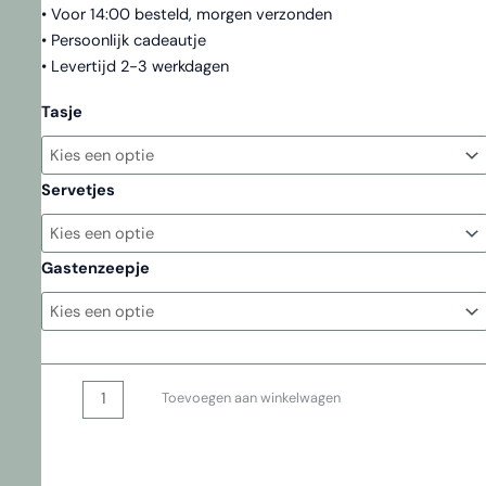
• Voor 14:00 besteld, morgen verzonden
• Persoonlijk cadeautje
• Levertijd 2-3 werkdagen
Tasje
Servetjes
Gastenzeepje
Brievenbuspakketje
Toevoegen aan winkelwagen
'On
the
go'