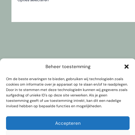
product
heeft
meerdere
variaties.
Deze
optie
kan
gekozen
worden
Beheer toestemming
op
de
Home
Om de beste ervaringen te bieden, gebruiken wij technologieën zoals
productpagina
cookies om informatie over je apparaat op te slaan en/of te raadplegen.
Contact
Door in te stemmen met deze technologieën kunnen wij gegevens zoals
surfgedrag of unieke ID's op deze site verwerken. Als je geen
Privacy beleid
toestemming geeft of uw toestemming intrekt, kan dit een nadelige
invloed hebben op bepaalde functies en mogelijkheden.
Algemene Voorwaarden
Retourbeleid
Accepteren