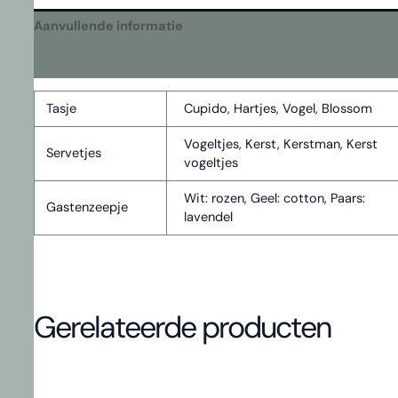
aantal
Aanvullende informatie
Beoordelingen (0)
Tasje
Cupido, Hartjes, Vogel, Blossom
Vogeltjes, Kerst, Kerstman, Kerst
Servetjes
vogeltjes
Wit: rozen, Geel: cotton, Paars:
Gastenzeepje
lavendel
Gerelateerde producten